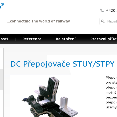
+420 
...connecting the world of railway
osti
Reference
Ke stažení
Pracovní příle
DC Přepojovače STUY/STPY
Přepoj
pro st
přepoj
možný 
bezpeč
přepoj
uzamyk