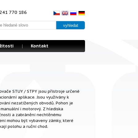
241 770 186
žitosti
Kontakt
ovače STUY / STPY jsou přístroje určené
acionární aplikace. Jsou využívány k
ování nezatížených obvodů. Pohon je
manuální i motorový. Z hlediska
nosti a zabránění nechtěnému
ení mohou být vybaveny zámky, které
ají polohu a ruční chod.