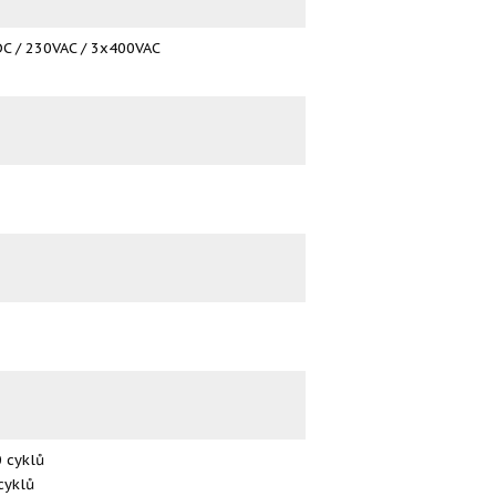
VDC / 230VAC / 3x400VAC
 cyklů
cyklů