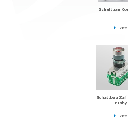
Schaltbau Ko
více
Schaltbau Zaří
dráhy
více