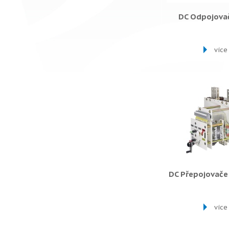
DC Odpojova
více
DC Přepojovač
více